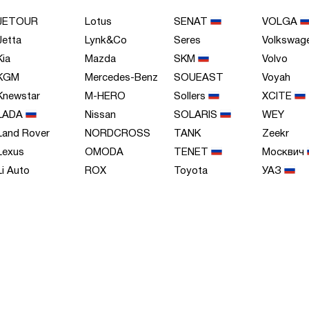
JETOUR
Lotus
SENAT
VOLGA
Jetta
Lynk&Co
Seres
Volkswag
Kia
Mazda
SKM
Volvo
KGM
Mercedes-Benz
SOUEAST
Voyah
Knewstar
M-HERO
Sollers
XСITE
LADA
Nissan
SOLARIS
WEY
Land Rover
NORDCROSS
TANK
Zeekr
Lexus
OMODA
TENET
Москвич
Li Auto
ROX
Toyota
УАЗ