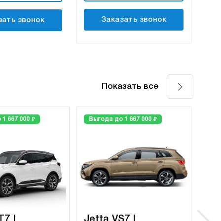
Заказать звонок
зать звонок
Показать все
₽
₽
 1 667 000
Выгода до 1 667 000
Выг
7 I
Jetta VS7 I
TE