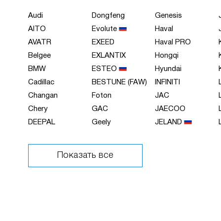
Audi
Dongfeng
Genesis
AITO
Evolute
Haval
AVATR
EXEED
Haval PRO
Belgee
EXLANTIX
Hongqi
BMW
ESTEO
Hyundai
Cadillac
BESTUNE (FAW)
INFINITI
Changan
Foton
JAC
Chery
GAC
JAECOO
DEEPAL
Geely
JELAND
Показать все