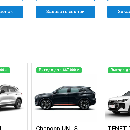
вонок
Заказать звонок
Зака
₽
₽
000
Выгода до 1 667 000
Выгода до
I
Changan UNI-S
TENET T