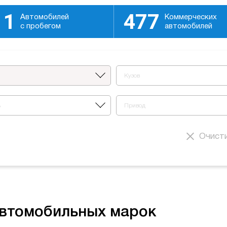
11
477
Автомобилей
Коммерческих
с пробегом
автомобилей
Кузов
ь
Привод
Очист
автомобильных марок