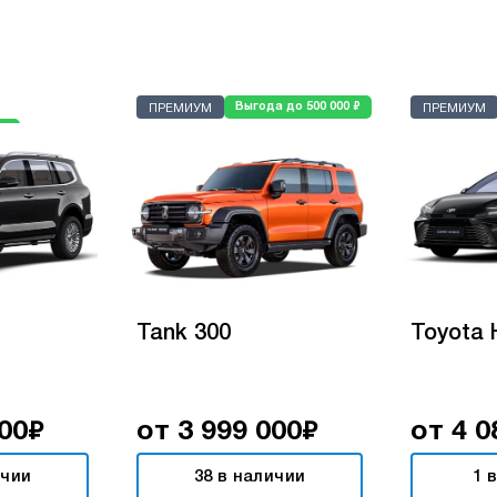
₽
Выгода до 500 000
ПРЕМИУМ
ПРЕМИУМ
₽
0
Tank 300
Toyota 
₽
₽
000
от 3 999 000
от 4 0
ичии
38 в наличии
1 