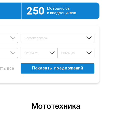
250
Мотоциклов
и квадроциклов
Коробка передач
Объём от
Объём до
ить всё
Показать
предложений
Мототехника