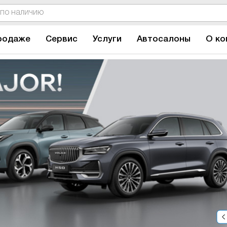
родаже
Сервис
Услуги
Автосалоны
О ко
P