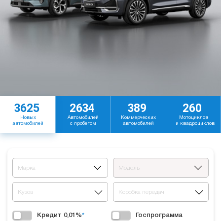
3625
2634
389
260
Новых
Автомобилей
Коммерческих
Мотоциклов
автомобилей
с пробегом
автомобилей
и квадроциклов
Марка
Модель
Кузов
Коробка передач
Кредит 0,01%
*
Госпрограмма