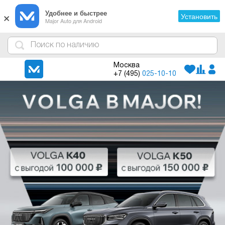
×
Удобнее и быстрее
Установить
Major Auto для Android
4
1
3
2
Москва
+7 (495)
025-10-10