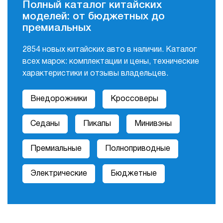
Полный каталог китайских
моделей: от бюджетных до
Mitsubishi
MG
премиальных
Нет авто
Нет авто
Opel
ORA
2854 новых китайских авто в наличии. Каталог
всех марок: комплектации и цены, технические
Нет авто
Нет авто
характеристики и отзывы владельцев.
Peugeot
Renault
Нет авто
Нет авто
Внедорожники
Кроссоверы
Rolls-Royce
SITRAK
Седаны
Пикапы
Минивэны
Нет авто
Нет авто
ŠKODA
Skywell
Премиальные
Полноприводные
Нет авто
Нет авто
Электрические
Бюджетные
SsangYong
Subaru
Нет авто
Нет авто
Suzuki
SKM