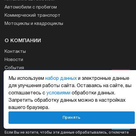
Автомобили с пробегом
Коммерческий транспорт
Мотоциклы и квадроциклы
О КОМПАНИИ
Контакты
Новости
События
Работа в Major Auto
Мы используем
набор данных
и электронные данные
Автосалоны Москвы
для улучшения работы сайта. Оставаясь на сайте, вы
Автосалоны СПб
соглашаетесь с
условиями
обработки данных.
Запретить обработку данных можно в настройках
Major Auto в Санкт-Петербурге
вашего браузера.
Для повышения удобства работы с сайтом компания Major
Принять
использует набор данных
. В этих файлах содержатся данные о
прошлых посещениях сайта.
Если Вы не хотите, чтобы эти данные обрабатывались, отключите