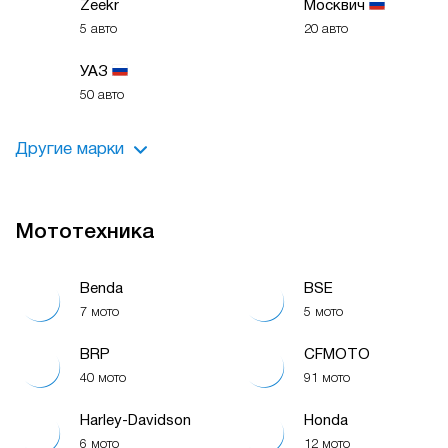
Zeekr
Москвич
5 авто
20 авто
УАЗ
50 авто
Другие марки
Ambertruck
BAIC
Нет авто
Нет авто
Мототехника
BYD
Chevrolet
Benda
BSE
Нет авто
Нет авто
7 мото
5 мото
Citroen
Datsun
BRP
CFMOTO
Нет авто
Нет авто
40 мото
91 мото
Forland
FIAT
Harley-Davidson
Honda
Нет авто
Нет авто
6 мото
12 мото