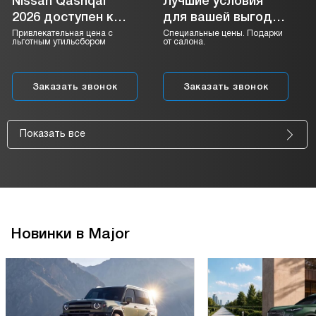
Nissan Qashqai
Лучшие условия
2026 доступен к
для вашей выгоды
заказу
WEY в августе.
Привлекательная цена с
Специальные цены. Подарки
льготным утильсбором
от салона.
Заказать звонок
Заказать звонок
Показать все
Новинки в Major