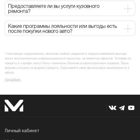
Предоставляете ли вы услуги кузовного
ремонта?
Какие программы лояльности или выгоды есть
после покупки нового авто?
* Настоящее предложение, включая любые сведения о предоставляемой выгоде,
носит исключительно информационный характер, не является офертой. Условия по
кредиту и тарифы могут быть изменены Банком в одностороннем порядке. Банк
вправе отказать в выдаче кредита. Оценивайте свои финансовые возможности и
риски.
Подробнее
Личный кабинет