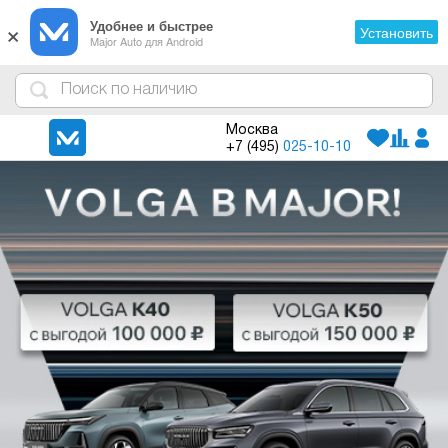
×
Удобнее и быстрее
Установить
Major Auto для Android
4
1
3
2
Москва
+7 (495)
025-10-10