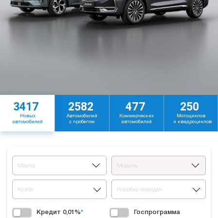
3417
2582
477
250
Новых
Автомобилей
Коммерческих
Мотоциклов
автомобилей
с пробегом
автомобилей
и квадроциклов
Марка
Модель
Кузов
Коробка передач
Кредит 0,01%
*
Госпрограмма