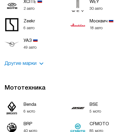
XСITE
WEY
2 авто
30 авто
Zeekr
Москвич
6 авто
18 авто
УАЗ
49 авто
Другие марки
Ambertruck
BAIC
Нет авто
Нет авто
Мототехника
BYD
Chevrolet
Benda
BSE
Нет авто
Нет авто
6 мото
5 мото
Citroen
Datsun
BRP
CFMOTO
Нет авто
Нет авто
40 мото
85 мото