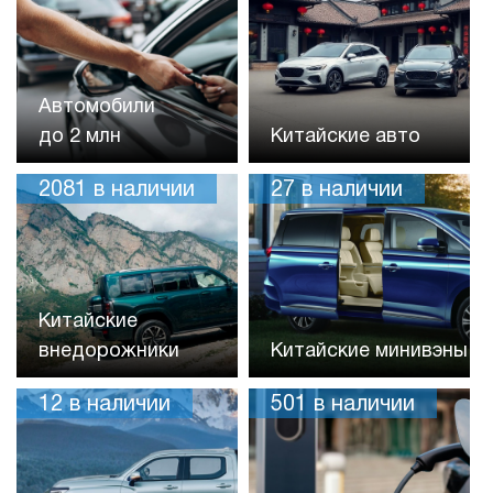
Автомобили
до 2 млн
Китайские авто
2081
в наличии
27
в наличии
Китайские
внедорожники
Китайские минивэны
12
в наличии
501
в наличии