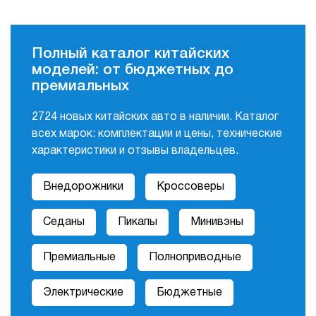
Нет авто
Нет авто
MINI
Mitsubishi
Нет авто
Нет авто
Полный каталог китайских
моделей: от бюджетных до
MG
Opel
премиальных
Нет авто
Нет авто
ORA
Peugeot
2724 новых китайских авто в наличии. Каталог
всех марок: комплектации и цены, технические
Нет авто
Нет авто
характеристики и отзывы владельцев.
Renault
Rolls-Royce
Нет авто
Нет авто
Внедорожники
Кроссоверы
SITRAK
ŠKODA
Седаны
Пикапы
Минивэны
Нет авто
Нет авто
Skywell
SsangYong
Премиальные
Полноприводные
Нет авто
Нет авто
Электрические
Бюджетные
Subaru
Suzuki