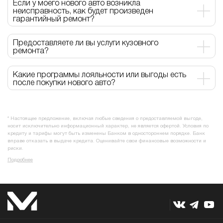
Если у моего нового авто возникла
неисправность, как будет произведен
гарантийный ремонт?
Предоставляете ли вы услуги кузовного
ремонта?
Какие программы лояльности или выгоды есть
после покупки нового авто?
* Настоящее предложение, включая любые сведения о предоставляемой выгоде,
носит исключительно информационный характер, не является офертой. Условия по
кредиту и тарифы могут быть изменены Банком в одностороннем порядке. Банк
вправе отказать в выдаче кредита. Оценивайте свои финансовые возможности и
риски.
Подробнее